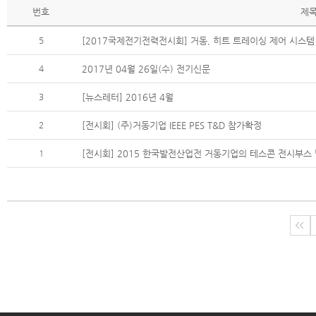
번호
제
5
[2017국제전기전력전시회] 거동, 히트 트레이싱 제어 시스템 '
4
2017년 04월 26일(수) 전기신문
3
[뉴스레터] 2016년 4월
2
[전시회] (주)거동기업 IEEE PES T&D 참가확정
1
[전시회] 2015 한국발전산업전 거동기업의 테스콘 전시부스